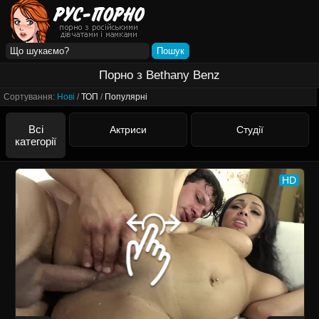
Порно з Bethany Benz
Сортування:
Нові
/
ТОП
/
Популярні
Всі
Актриси
Студії
категорії
HD