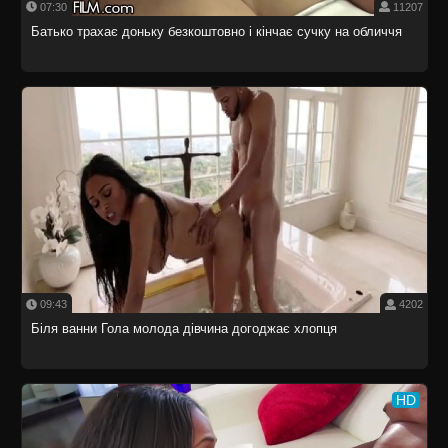
07:30
11207
Батько трахає доньку безкоштовно і кінчає сучку на обличчя
09:43
4202
Біля ванни Гола молода дівчина догоджає хлопця
HD