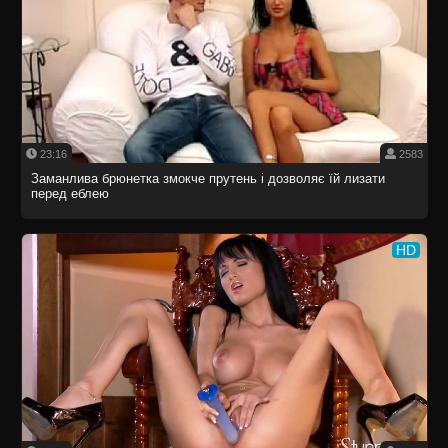
23:16
2583
Заманлива брюнетка змокче прутень і дозволяє їй лизати
перед еблею
HD