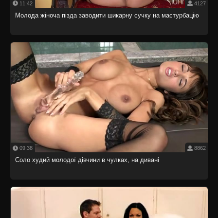
11:42
4127
Молода жіноча пізда заводити шикарну сучку на мастурбацію
09:38
8862
Соло худий молодої дівчини в чулках, на дивані