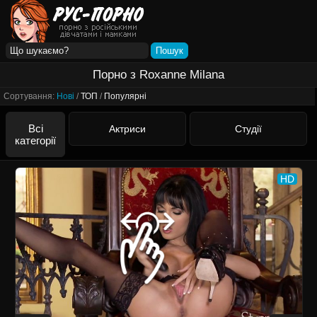
Порно з Roxanne Milana
Сортування:
Нові
/
ТОП
/
Популярні
Всі
Актриси
Студії
категорії
HD