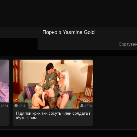
Порно з Yasmine Gold
Сортува
7824
28:41
4770
з
Підлітки крихітки сосуть член солдата і
їбуть з ним