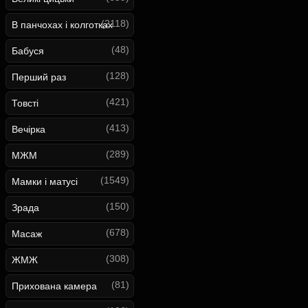
(2118)
В панчохах і колготках
(48)
Бабуся
(128)
Перший раз
(421)
Товсті
(413)
Вечірка
(289)
МЖМ
(1549)
Мамки і матусі
(150)
Зрада
(678)
Масаж
(308)
ЖМЖ
(81)
Прихована камера