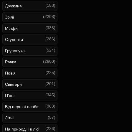
(188)
Дружина
(2208)
Зрілі
(335)
Мілфи
(286)
Студенти
(524)
Груповуха
(2600)
Рачки
(225)
Повія
(201)
Свінгери
(345)
П'яні
(983)
Від першої особи
(57)
Літні
(226)
На природі і в лісі