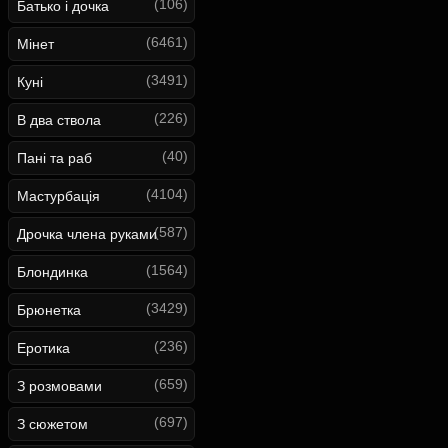
(106)
Батько і дочка
(6461)
Мінет
(3491)
Куні
(226)
В два ствола
(40)
Пані та раб
(4104)
Мастурбація
(587)
Дрочка члена руками
(1564)
Блондинка
(3429)
Брюнетка
(236)
Еротика
(659)
З розмовами
(697)
З сюжетом