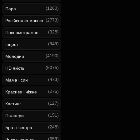
(1260)
Пара
(2773)
Російською мовою
(328)
Повнометражне
(949)
Інцест
(4190)
Молодий
(5075)
HD якість
(473)
Мама і син
(275)
Красиве і ніжне
(127)
Кастинг
(151)
Пікапери
(248)
Брат і сестра
(659)
Великі цицьки