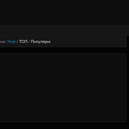
ння:
Нові
/
ТОП
/
Популярні