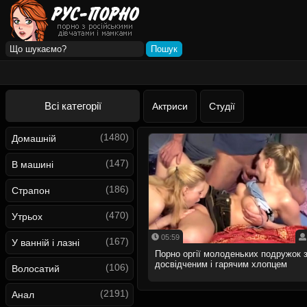
Всі категорії
Актриси
Студії
(1480)
Домашній
(147)
В машині
(186)
Страпон
(470)
Утрьох
05:59
(167)
У ванній і лазні
Порно оргії молоденьких подружок 
досвідченим і гарячим хлопцем
(106)
Волосатий
(2191)
Анал