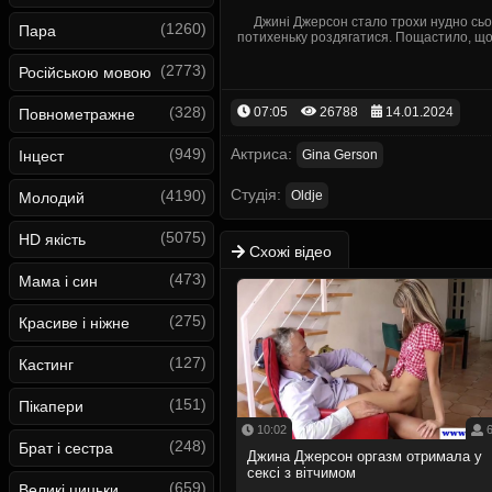
Джині Джерсон стало трохи нудно сього
(1260)
Пара
потихеньку роздягатися. Пощастило, що ц
(2773)
Російською мовою
(328)
07:05
26788
14.01.2024
Повнометражне
Актриса:
(949)
Gina Gerson
Інцест
Студія:
(4190)
Oldje
Молодий
(5075)
HD якість
Схожі відео
(473)
Мама і син
(275)
Красиве і ніжне
(127)
Кастинг
(151)
Пікапери
10:02
6
(248)
Брат і сестра
Джина Джерсон оргазм отримала у
сексі з вітчимом
(659)
Великі цицьки