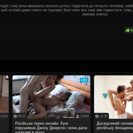
дні, тому вона вирішила зазнати успіху і підкотити до літнього чоловіка, який 
ей чоловік давно нікого не трахкав і його член все-таки зміг підвестися, том
свіжому повітрі.
К
HD
7129
08:07
12920
18:35
Російське порно онлайн: Куні
Досвідчений чолові
порушивши Джину Джерсон і вона дала
російську блондин
хлопцеві в пізду