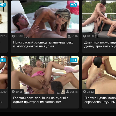
HD
HD
2123
07:30
6116
18:08
у
Пристрасний хлопець влаштував секс
Дивитися порно від
із молоденькою на вулиці
Джину трахають у д
HD
HD
3950
10:15
10548
08:12
Гарячий секс лесбіянок на вулиці з
Пілотка і дупа моло
ми
одним пристрасним чоловіком
оброблена штучним