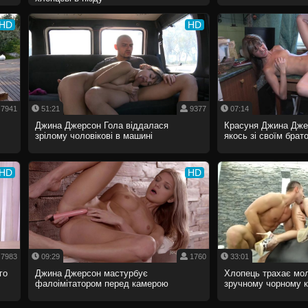
HD
HD
7941
51:21
9377
07:14
Джина Джерсон Гола віддалася
Красуня Джина Дже
зрілому чоловікові в машині
якось зі своїм брат
HD
HD
7983
09:29
1760
33:01
го
Джина Джерсон мастурбує
Хлопець трахає мол
фалоімітатором перед камерою
зручному чорному кр