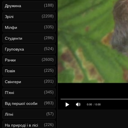
(188)
Дружина
(2208)
Зрілі
(335)
Мілфи
(286)
Студенти
(524)
Груповуха
(2600)
Рачки
(225)
Повія
(201)
Свінгери
(345)
П'яні
(983)
Від першої особи
0:00
/ 0:00
(57)
Літні
(226)
На природі і в лісі