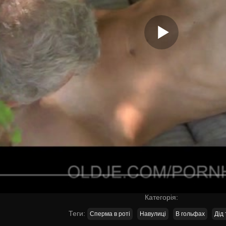
Категорія:
Теги:
Сперма в роті
Навулиці
В гольфах
Дід 