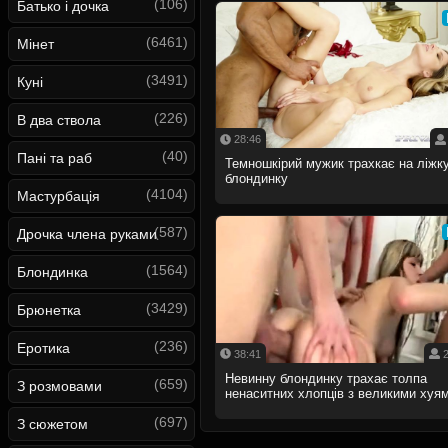
(106)
Батько і дочка
(6461)
Мінет
(3491)
Куні
(226)
В два ствола
28:46
(40)
Пані та раб
Темношкірий мужик трахкає на ліжк
блондинку
(4104)
Мастурбація
(587)
Дрочка члена руками
(1564)
Блондинка
(3429)
Брюнетка
(236)
Еротика
38:41
2
Невинну блондинку трахає толпа
(659)
З розмовами
ненаситних хлопців з великими хуя
(697)
З сюжетом