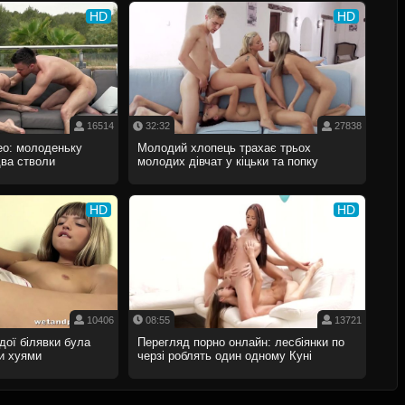
HD
HD
16514
32:32
27838
ео: молоденьку
Молодий хлопець трахає трьох
ва стволи
молодих дівчат у кіцьки та попку
HD
HD
10406
08:55
13721
дої білявки була
Перегляд порно онлайн: лесбіянки по
и хуями
черзі роблять один одному Куні