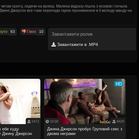
читав газету, сидячи на вулиці. Малиха відразу пішла з козирів і почала
у Джині Джерсон все-таки перепаде гарне проникнення в її молоду манду на
руто
63
Гівно
10
Завантажити ролик
Завантажити в .MP4
HD
5472
10:00
8429
к ебе худу
Джина Джерсон пробує Груповий секс з
ку Джину Джерсон
двома неграми