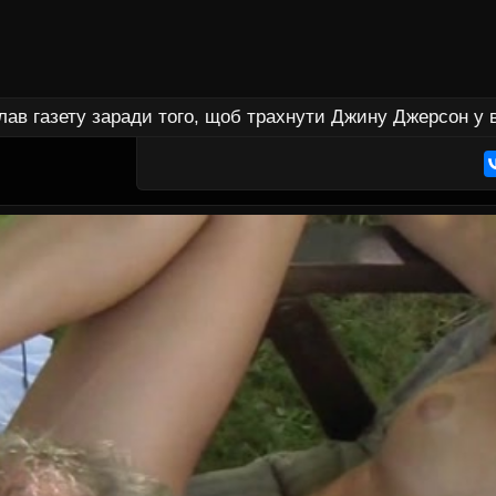
клав газету заради того, щоб трахнути Джину Джерсон у в