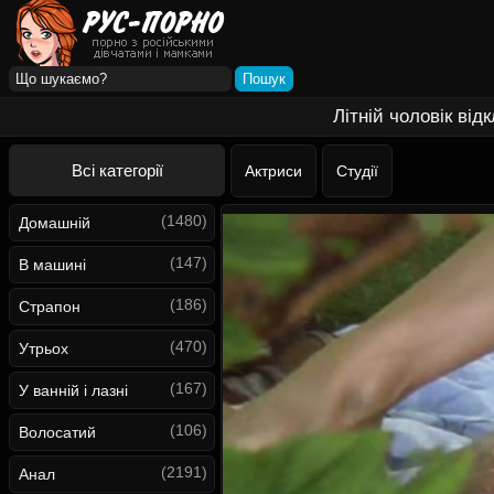
Літній чоловік від
Всі категорії
Актриси
Студії
(1480)
Домашній
(147)
В машині
(186)
Страпон
(470)
Утрьох
(167)
У ванній і лазні
(106)
Волосатий
(2191)
Анал