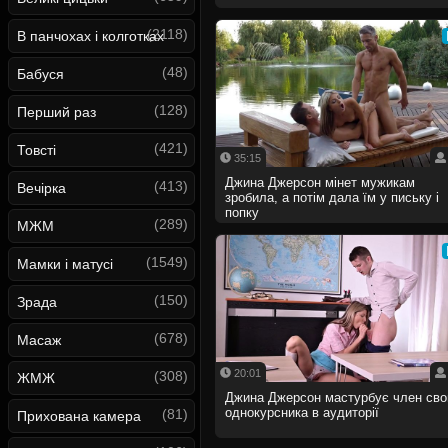
(2118)
В панчохах і колготках
(48)
Бабуся
(128)
Перший раз
(421)
Товсті
35:15
Джина Джерсон мінет мужикам
(413)
Вечірка
зробила, а потім дала їм у письку і
попку
(289)
МЖМ
(1549)
Мамки і матусі
(150)
Зрада
(678)
Масаж
20:01
(308)
ЖМЖ
Джина Джерсон мастурбує член сво
однокурсника в аудиторії
(81)
Прихована камера