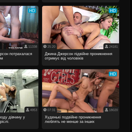
HD
HD
11338
25:20
24181
рсон потрахалася
Джина Джерсон підвійне проникнення
ом
отримує від чоловіків
HD
4953
07:31
18020
оду дівчину у
Худенькі подвійне проникнення
іслі.
люблять не менше за інших