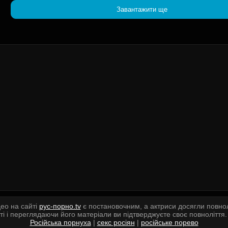
Завантажити ще
део на сайті
рус-порно.tv
є постановочним, а актриси досягли повно
 і переглядаючи його матеріали ви підтверджуєте своє повноліття
Російська порнуха
|
секс росіян
|
російське порево